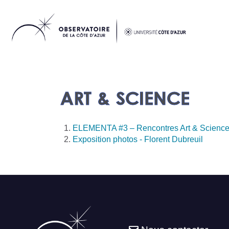
ART & SCIENCE
ELEMENTA #3 – Rencontres Art & Scienc
Exposition photos - Florent Dubreuil