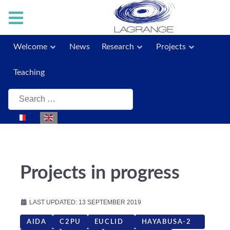
Welcome
News
Research
Projects
Teaching
Search
Select your language
Projects in progress
LAST UPDATED: 13 SEPTEMBER 2019
AIDA
C2PU
EUCLID
HAYABUSA-2