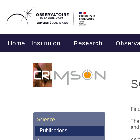
Home
Institution
Research
Observa
S
Find
Science
The 
and
Publications
As a