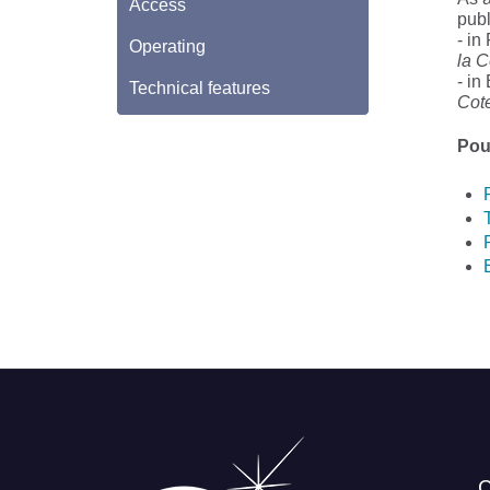
Access
pub
- in
Operating
la C
- in
Technical features
Cote
Pour
C