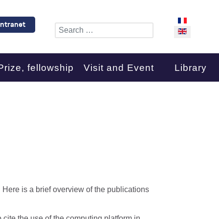
Select your l
Intranet
Search
Prize, fellowship
Visit and Event
Library
 Here is a brief overview of the publications
cite the use of the computing platform in