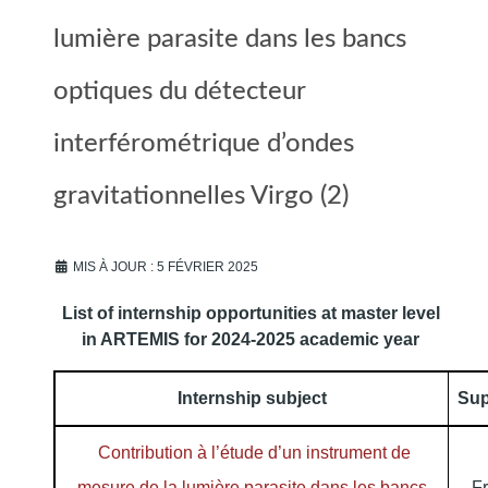
lumière parasite dans les bancs
optiques du détecteur
interférométrique d’ondes
gravitationnelles Virgo (2)
MIS À JOUR : 5 FÉVRIER 2025
List of internship opportunities at master level
in ARTEMIS for 2024-2025 academic year
Internship subject
Sup
Contribution à l’étude d’un instrument de
mesure de la lumière parasite dans les bancs
Fr