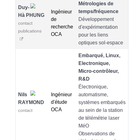
Métrologies de
Duy-
temps/fréquence
Ingénieur
Hà PHUNG
de
Développement
contact
recherche
d'expérimentation
publications
OCA
pour les liens
optiques sol-espace
Embarqué, Linux,
Electronique,
Micro-contrôleur,
R&D
Électronique,
Nils
Ingénieur
automatisme,
d'étude
RAYMOND
systèmes embarqués
OCA
au sein de la station
contact
de télémétrie laser
MéO
Observations de