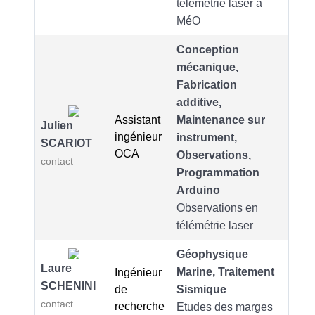
télémétrie laser à
MéO
Conception
mécanique,
Fabrication
additive,
Assistant
Maintenance sur
Julien
ingénieur
instrument,
SCARIOT
OCA
Observations,
contact
Programmation
Arduino
Observations en
télémétrie laser
Géophysique
Laure
Marine, Traitement
Ingénieur
SCHENINI
de
Sismique
contact
recherche
Etudes des marges