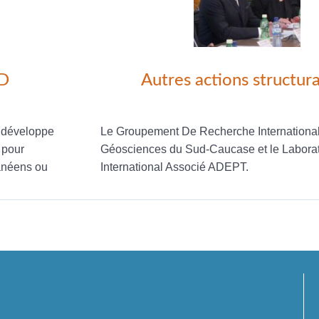
RD
Autres actions structur
r développe
Le Groupement De Recherche Internationa
 pour
Géosciences du Sud-Caucase et le Laborat
anéens ou
International Associé ADEPT.