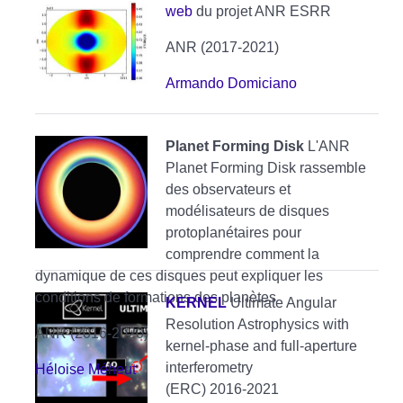
web
du projet ANR ESRR
ANR (2017-2021)
Armando Domiciano
Planet Forming Disk
L'ANR
Planet Forming Disk rassemble
des observateurs et
modélisateurs de disques
protoplanétaires pour
comprendre comment la
dynamique de ces disques peut expliquer les
conditions de formations des planètes
KERNEL
Ultimate Angular
Resolution Astrophysics with
ANR (2016-2020)
kernel-phase and full-aperture
interferometry
Héloise Méheut
(ERC) 2016-2021