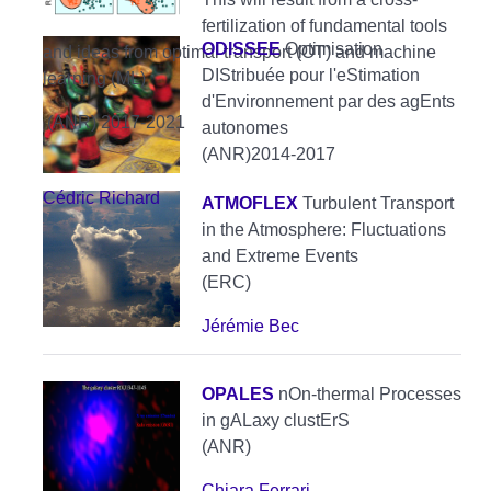
fertilization of fundamental tools
ODISSEE
Optimisation
and ideas from optimal transport (OT) and machine
DIStribuée pour l'eStimation
learning (ML)
d'Environnement par des agEnts
(ANR) 2017-2021
autonomes
(ANR)2014-2017
Cédric Richard
ATMOFLEX
Turbulent Transport
in the Atmosphere: Fluctuations
and Extreme Events
(ERC)
Jérémie Bec
OPALES
nOn-thermal Processes
in gALaxy clustErS
(ANR)
Chiara Ferrari