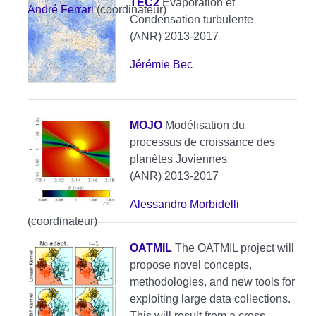
TEC2
Evaporation et
André Ferrari
(coordinateur)
Condensation turbulente
(ANR) 2013-2017
Jérémie Bec
MOJO
Modélisation du
processus de croissance des
planètes Joviennes
(ANR) 2013-2017
Alessandro Morbidelli
(coordinateur)
OATMIL
The OATMIL project will
propose novel concepts,
methodologies, and new tools for
exploiting large data collections.
This will result from a cross-