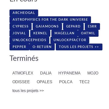
ARCHEOGAL
ASTROPHYSICS FOR THE DARK UNIVERSE
CYPRESS
GAIAMOONS
GEPARD
ESRR
JOVIAL
KERNEL
MAGELLAN
OATMIL
UNLOCKCEPHEIDS
UNLOCKPFACTOR
PEPPER
O-RETURN
TOUS LES PROJETS >>
Terminés
ATMOFLEX
DALIA
HYPANEMA
MOJO
ODISSEE
OPALES
POLCA
TEC2
tous les projets >>