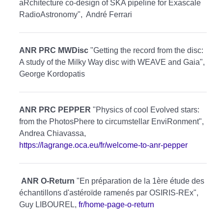
aRchitecture co-design of SKA pipeline for Exascale
RadioAstronomy", André Ferrari
ANR PRC MWDisc
"Getting the record from the disc:
A study of the Milky Way disc with WEAVE and Gaia",
George Kordopatis
ANR PRC PEPPER
"Physics of cool Evolved stars:
from the PhotosPhere to circumstellar EnviRonment",
Andrea Chiavassa,
https://lagrange.oca.eu/fr/welcome-to-anr-pepper
ANR O-Return
"En préparation de la 1ère étude des
échantillons d'astéroïde ramenés par OSIRIS-REx",
Guy LIBOUREL,
fr/home-page-o-return