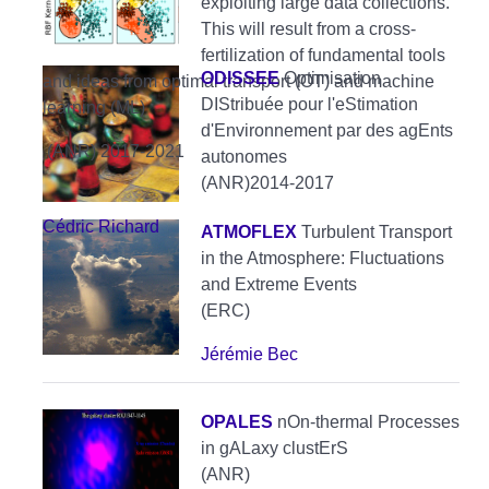
exploiting large data collections.
This will result from a cross-
fertilization of fundamental tools
ODISSEE
Optimisation
and ideas from optimal transport (OT) and machine
DIStribuée pour l'eStimation
learning (ML)
d'Environnement par des agEnts
(ANR) 2017-2021
autonomes
(ANR)2014-2017
Cédric Richard
ATMOFLEX
Turbulent Transport
in the Atmosphere: Fluctuations
and Extreme Events
(ERC)
Jérémie Bec
OPALES
nOn-thermal Processes
in gALaxy clustErS
(ANR)