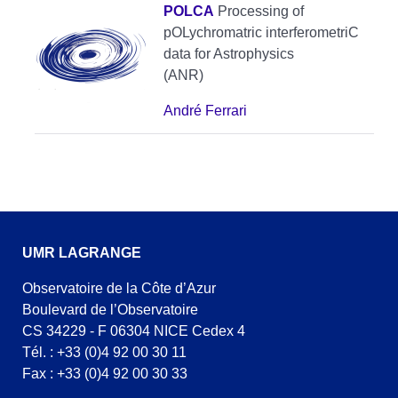
POLCA
Processing of
pOLychromatric interferometriC
data for Astrophysics
(ANR)
André Ferrari
UMR LAGRANGE
Observatoire de la Côte d’Azur
Boulevard de l’Observatoire
CS 34229 - F 06304 NICE Cedex 4
Tél. : +33 (0)4 92 00 30 11
Fax : +33 (0)4 92 00 30 33