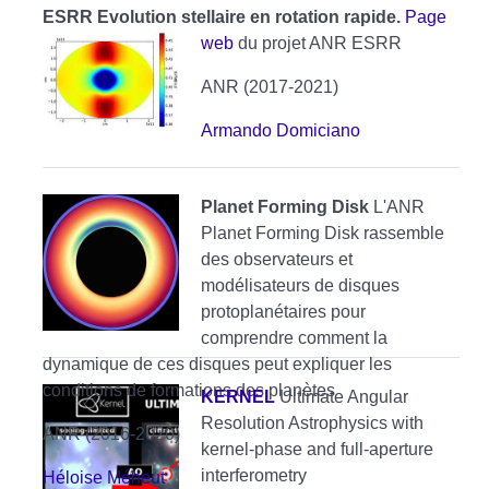
ESRR Evolution stellaire en rotation rapide.
Page
web
du projet ANR ESRR
ANR (2017-2021)
Armando Domiciano
Planet Forming Disk
L'ANR
Planet Forming Disk rassemble
des observateurs et
modélisateurs de disques
protoplanétaires pour
comprendre comment la
dynamique de ces disques peut expliquer les
conditions de formations des planètes
KERNEL
Ultimate Angular
Resolution Astrophysics with
ANR (2016-2020)
kernel-phase and full-aperture
interferometry
Héloise Méheut