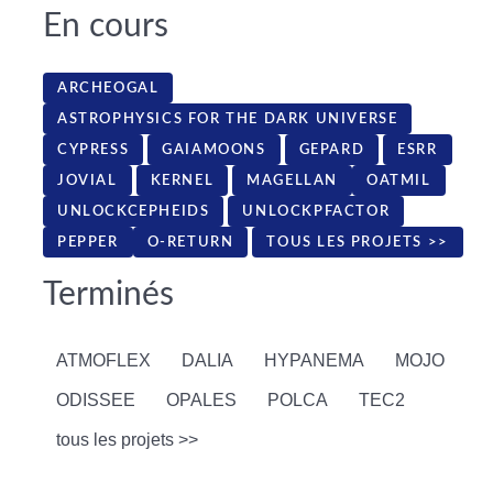
En cours
ARCHEOGAL
ASTROPHYSICS FOR THE DARK UNIVERSE
CYPRESS
GAIAMOONS
GEPARD
ESRR
JOVIAL
KERNEL
MAGELLAN
OATMIL
UNLOCKCEPHEIDS
UNLOCKPFACTOR
PEPPER
O-RETURN
TOUS LES PROJETS >>
Terminés
ATMOFLEX
DALIA
HYPANEMA
MOJO
ODISSEE
OPALES
POLCA
TEC2
tous les projets >>