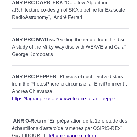
ANR PRC DARK-ERA
"Dataflow Algorithm
aRchitecture co-design of SKA pipeline for Exascale
RadioAstronomy", André Ferrari
ANR PRC MWDisc
"Getting the record from the disc:
A study of the Milky Way disc with WEAVE and Gaia",
George Kordopatis
ANR PRC PEPPER
"Physics of cool Evolved stars:
from the PhotosPhere to circumstellar EnviRonment",
Andrea Chiavassa,
https://lagrange.oca.eu/fr/welcome-to-anr-pepper
ANR O-Return
"En préparation de la 1ère étude des
échantillons d'astéroïde ramenés par OSIRIS-REx",
Guy LIBOUREL,
fr/home-page-o-return