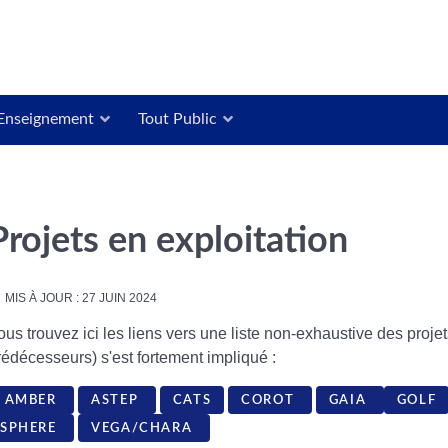
Enseignement
Tout Public
Projets en exploitation
MIS À JOUR : 27 JUIN 2024
ous trouvez ici les liens vers une liste non-exhaustive des proje
rédécesseurs) s'est fortement impliqué :
AMBER
ASTEP
CATS
COROT
GAIA
GOLF
SPHERE
VEGA/CHARA