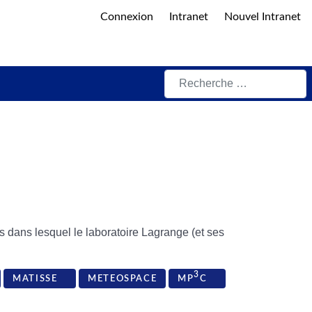
Connexion
Intranet
Nouvel Intranet
Rechercher
ts dans lesquel le laboratoire Lagrange (et ses
3
MATISSE
METEOSPACE
MP
C