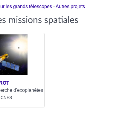
ur les grands télescopes
-
Autres projets
es missions spatiales
ROT
cherche d'exoplanètes
t CNES