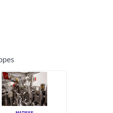
copes
MATISSE