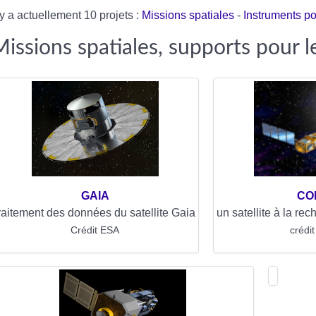
l y a actuellement 10 projets :
Missions spatiales
-
Instruments po
issions spatiales, supports pour l
GAIA
CO
raitement des données du satellite Gaia
un satellite à la re
Crédit ESA
crédi