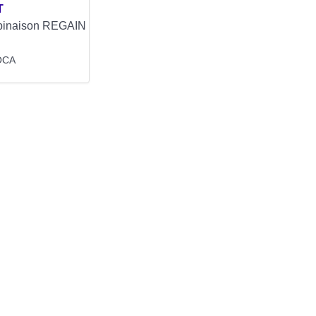
T
mbinaison REGAIN
 OCA