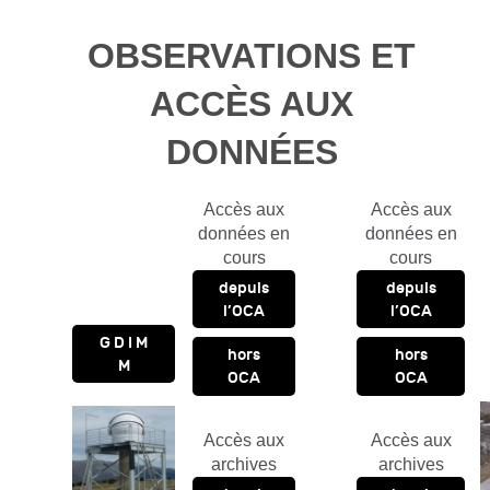
OBSERVATIONS ET
ACCÈS AUX
DONNÉES
Accès aux
Accès aux
données en
données en
cours
cours
depuis
depuis
l’OCA
l’OCA
G D I M
hors
hors
M
OCA
OCA
Accès aux
Accès aux
archives
archives