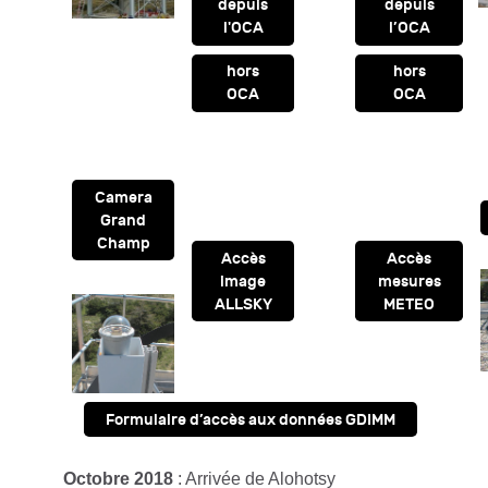
depuis
depuis
l'OCA
l’OCA
hors
hors
OCA
OCA
Camera
Grand
Champ
Accès
Accès
image
mesures
ALLSKY
METEO
Formulaire d’accès aux données GDIMM
Octobre 2018
: Arrivée de Alohotsy