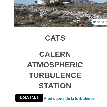
CATS
C
ALERN
A
TMOSPHERIC
T
URBULENCE
S
TATION
NOUVEAU !
Prédictions de la turbulence