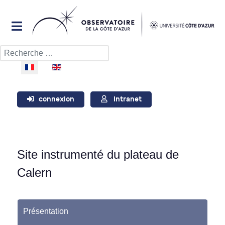
Rechercher
Sélectionnez votre langue
connexion
Intranet
Site instrumenté du plateau de
Calern
Présentation