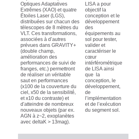
Optiques Adaptatives
LISA a pour
Extrêmes (XAO) et quatre
objectif la
Étoiles Laser (LGS),
conception et le
distribuées sur chacun des
développement
télescopes de 8 mètres du
des
VLT. Ces transformations,
équipements au
associées à d’autres
sol pour tester,
prévues dans GRAVITY+
valider et
(double champ,
caractériser le
amélioration des
cœur
performances de suivi de
intérférométrique
franges, etc.) permettront
de LISA ainsi
de réaliser un véritable
que la
saut en performances
conception, le
(x100 de la couverture du
développement,
ciel, x50 de la sensibilité́,
de
et x10 du contraste) et
l’implémentation
d'atteindre de nombreux
et de l’exécution
nouveaux objets (par ex.
du segment sol.
AGN à z~2, exoplanètes
avec deltaK > 13mag).