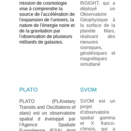
mission de cosmologie
INSIGHT, qui a
vise à comprendre la
déployé un
source de l'accélération de
Observatoire
l'expansion de l'univers, la
Géophysique à
nature de l'énergie noire et
la surface de la
de la gravitation par
planète Mars,
l'observation de plusieurs
réalisant des
milliards de galaxies.
mesures
sismiques,
géodésiques et
magnétiques
simultané
PLATO
SVOM
SVOM est un
PLATO (PLAnetary
projet
Transits and Oscillations of
d'observatoire
stars) est un observatoire
spatial gamma
spatial d
éveloppé par
et X franco-
l'Agence Spatiale
chinois, qui a
Européenne (ESA) dont