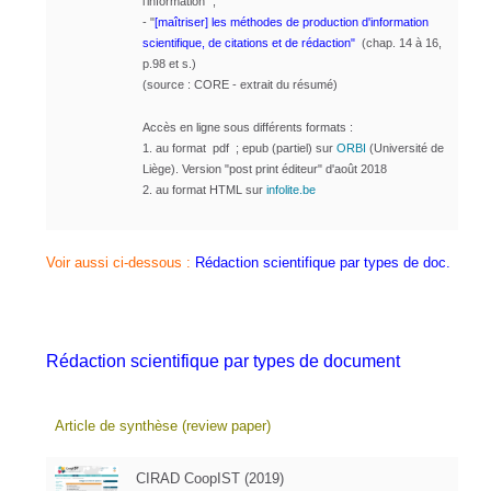
l'information" ;
- "
[maîtriser] les méthodes de production d'information
scientifique, de citations et de rédaction"
(chap. 14 à 16,
p.98 et s.)
(source : CORE - extrait du résumé)
Accès en ligne sous différents formats :
1. au format pdf ; epub (partiel) sur
ORBI
(Université de
Liège). Version "post print éditeur" d'août 2018
2. au
f
ormat HTML sur
infolite.be
Voir aussi ci-dessous :
Rédaction scientifique par types de doc.
Rédaction scientifique par types de document
Article de synthèse (review paper)
CIRAD CoopIST (2019)