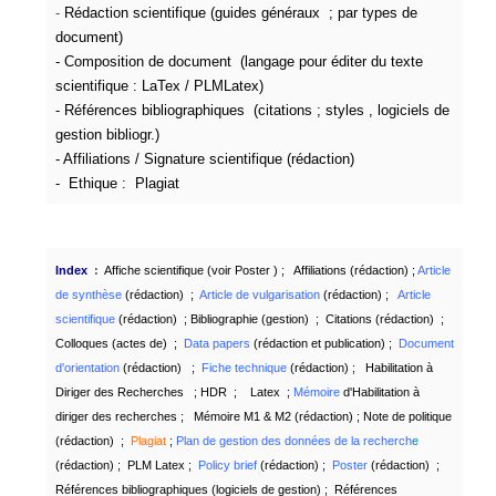
-
Rédaction scientifique
(
guides généraux
; p
ar types de
document
)
-
Composition de document
(langage pour éditer du texte
scientifique : LaTex / PLMLatex)
-
Références bibliographiques
(citations ; styles , logiciels de
gestion bibliogr.)
-
Affiliations / Signature scientifique
(rédaction)
- Ethique :
Plagiat
Index
:
Affiche scientifique (voir
Poster
) ;
Affiliations
(rédaction) ;
Article
de synthèse
(rédaction) ;
Article de vulgarisation
(rédaction) ;
Article
scientifique
(rédaction) ;
Bibliographie
(gestion) ;
Citations (rédaction)
;
Colloques
(actes de) ;
Data papers
(rédaction et publication) ;
D
ocument
d'orientation
(rédaction) ;
Fiche technique
(rédaction) ;
Habilitation à
Diriger des Recherches
;
HDR
;
Latex
;
Mémoire
d'Habilitation à
diriger des recherches
;
Mémoire M1 & M2
(rédaction) ;
Note de politique
(rédaction) ;
Plagiat
;
Plan de gestion des données de la recherch
e
(rédaction) ;
PLM Latex
;
Policy brief
(rédaction) ;
Poster
(rédaction) ;
Références bibliographiques (
logiciels de gestion)
;
Références