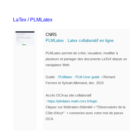
LaTex / PLMLatex
CNRS
PLMLatex : Latex collaboratif en ligne
PLMLatex permet de créer, visualiser, modifier à
plusieurs et partager des documents LaTeX depuis un
navigateur Web.
Guide :
PLMlatex - PLM User guide
/
Richard
Ferrere et Sylvain Allemand, dec. 2015
Accès OCA au site collaboratif
:
https://plmlatex.math.cnrs.fr/login
Cliquez sur fédération d'identité = "Observatoire de la
Côte d'Azur" + connexion avec votre mot de passe
OCA