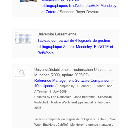
bibliographiques
EndNote, JabReF, Mendeley
et Zotero
/
Sandrine Royer-Devaux
Université Laurentienne :
Tableau comparatif de 4 logiciels de gestion
bibliographique Zotero, Mendeley, EnNOTE et
RefWorks
Universitätsbibliothek, Technischen Universität
München (2009, update 2025/02)
Reference Management Software Comparison -
10th Update
/
Compiled by D. Böhner ; T. Stöber ; and
A.Teichert in July 2009.
Updated by Lee Neubauer ; Jana Behrendt ; Sebastian
Podschull , Nadine Wachnau-Lippe and al. in february
2025
Tableau comparatif en anglais de 9 logiciels : Citavi ; Citavi
Web, EndNote ; JabRef ; Mendeley reference manager ;