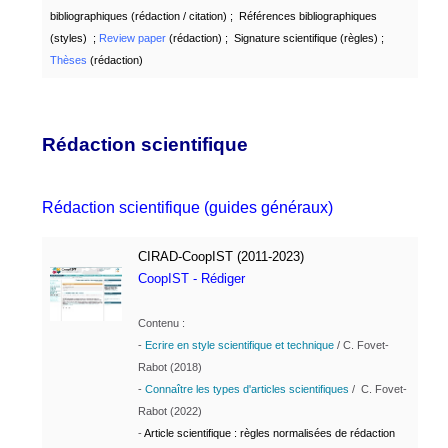
bibliographiques (rédaction / citation)
;
Références bibliographiques
(styles
) ;
Review paper
(rédaction) ;
Signature scientifique
(règles) ;
Thèses
(rédaction)
Rédaction scientifique
Rédaction scientifique (guides généraux)
CIRAD-CoopIST
(2011-2023)
CoopIST - Rédiger
Contenu :
-
Ecrire en style scientifique et technique
/
C. Fovet-
Rabot (2018)
-
Connaître les types d'articles scientifiques
/ C. Fovet-
Rabot (2022)
-
Article
scientifique
: règles normalisées de rédaction