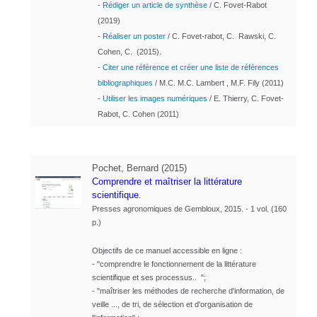
-
Rédiger un article de synthèse
/
C. Fovet-Rabot
(2019)
-
Ré
aliser un poster
/ C. Fovet-rabot, C. Rawski, C.
Cohen, C. (2015).
-
Citer une référence et créer une liste de références
bibliographiques
/
M.C. M.C. Lambert , M.F. Fily (2011)
-
Utiliser les images numériques
/ E. Thierry, C. Fovet-
Rabot, C. Cohen (2011)
Pochet, Bernard (2015)
Comprendre et maîtriser la littérature
scientifique.
Presses agronomiques de Gembloux, 2015. - 1 vol. (160
p.)
Objectifs de ce manuel accessible en ligne :
- "comprendre le fonctionnement de la littérature
scientifique et ses processus.. ";
- "maîtriser les méthodes de recherche d'information, de
veille ..., de tri, de sélection et d'organisation de