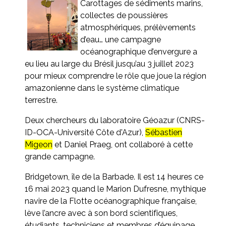
Carottages de sédiments marins,
collectes de poussières
atmosphériques, prélèvements
d’eau… une campagne
océanographique d’envergure a
eu lieu au large du Brésil jusqu’au 3 juillet 2023
pour mieux comprendre le rôle que joue la région
amazonienne dans le système climatique
terrestre.
Deux chercheurs du laboratoire Géoazur (CNRS-
ID-OCA-Université Côte d'Azur),
Sébastien
Migeon
et Daniel Praeg, ont collaboré à cette
grande campagne.
Bridgetown, île de la Barbade. Il est 14 heures ce
16 mai 2023 quand le Marion Dufresne, mythique
navire de la Flotte océanographique française,
lève l’ancre avec à son bord scientifiques,
étudiants, techniciens et membres d’équipage.