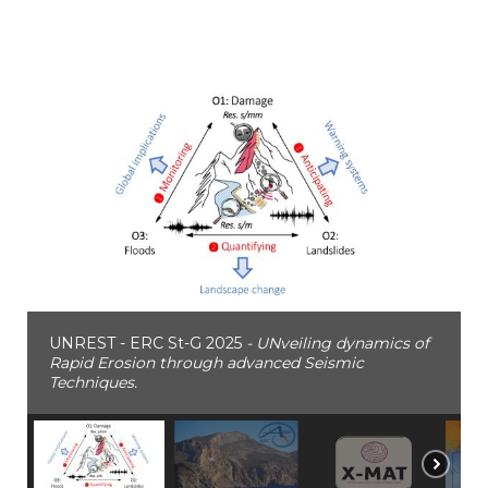
UNREST - ERC St-G 2025
- UNveiling dynamics of
Rapid Erosion through advanced Seismic
Techniques.