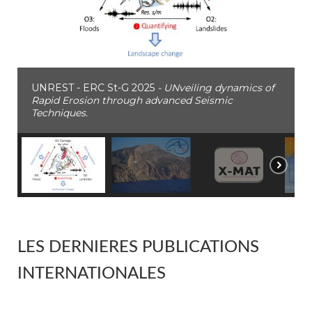
UNREST - ERC St-G 2025
- UNveiling dynamics of
Rapid Erosion through advanced Seismic
Techniques.
LES DERNIERES PUBLICATIONS
INTERNATIONALES