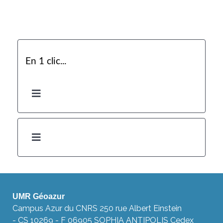
En 1 clic...
UMR Géoazur
Campus Azur du CNRS 250 rue Albert Einstein
- CS 10269 - F 06905 SOPHIA ANTIPOLIS Cedex