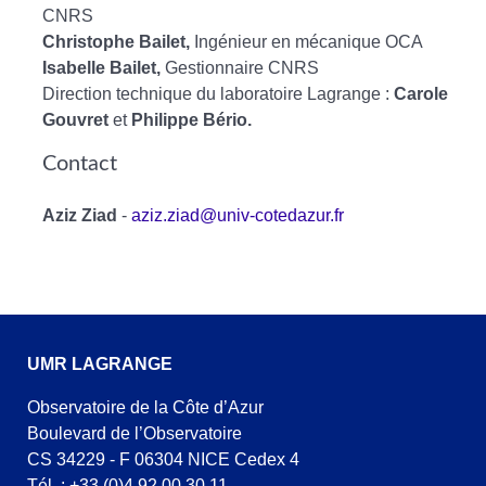
CNRS
Christophe Bailet,
Ingénieur en mécanique OCA
Isabelle Bailet,
Gestionnaire CNRS
Direction technique du laboratoire Lagrange :
Carole
Gouvret
et
Philippe Bério.
Contact
Aziz Ziad
-
aziz.ziad@univ-cotedazur.fr
UMR LAGRANGE
Observatoire de la Côte d’Azur
Boulevard de l’Observatoire
CS 34229 - F 06304 NICE Cedex 4
Tél. : +33 (0)4 92 00 30 11