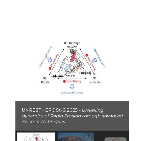
UNREST - ERC St-G 2025
- UNveiling
dynamics of Rapid Erosion through advanced
Seismic Techniques.