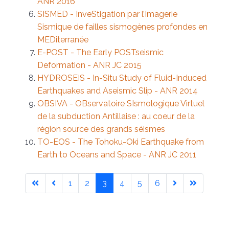
ANR 2016
SISMED - InveStigation par l’Imagerie
Sismique de failles sismogènes profondes en
MEDiterranée
E-POST - The Early POSTseismic
Deformation - ANR JC 2015
HYDROSEIS - In-Situ Study of Fluid-Induced
Earthquakes and Aseismic Slip - ANR 2014
OBSIVA - OBservatoire SIsmologique Virtuel
de la subduction Antillaise : au coeur de la
région source des grands séismes
TO-EOS - The Tohoku-Oki Earthquake from
Earth to Oceans and Space - ANR JC 2011
1
2
3
4
5
6