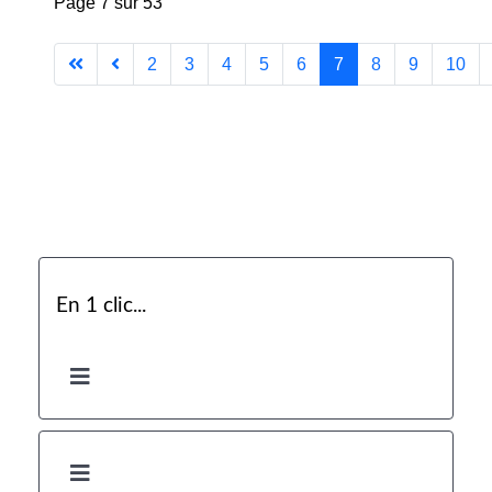
Page 7 sur 53
2
3
4
5
6
7
8
9
10
En 1 clic...