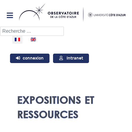
Rechercher
Sélectionnez votre langue
connexion
Intranet
EXPOSITIONS ET
RESSOURCES