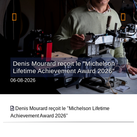
Denis Mourard reçoit le "Michelson
Jérôme Chèze, lauréat de la Médaille
Lifetime Achievement Award 2026"
de cristal 2026 du CNRS.
06-08-2026
09-07-2026
Denis Mourard reçoit le "Michelson Lifetime
Achievement Award 2026"