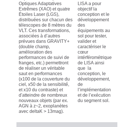
Optiques Adaptatives
LISA a pour
Extrêmes (XAO) et quatre
objectif la
Étoiles Laser (LGS),
conception et le
distribuées sur chacun des
développement
télescopes de 8 mètres du
des
VLT. Ces transformations,
équipements au
associées à d’autres
sol pour tester,
prévues dans GRAVITY+
valider et
(double champ,
caractériser le
amélioration des
cœur
performances de suivi de
intérférométrique
franges, etc.) permettront
de LISA ainsi
de réaliser un véritable
que la
saut en performances
conception, le
(x100 de la couverture du
développement,
ciel, x50 de la sensibilité́,
de
et x10 du contraste) et
l’implémentation
d'atteindre de nombreux
et de l’exécution
nouveaux objets (par ex.
du segment sol.
AGN à z~2, exoplanètes
avec deltaK > 13mag).