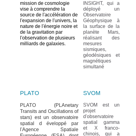
mission de cosmologie
INSIGHT, qui a
vise à comprendre la
déployé un
source de l'accélération de
Observatoire
l'expansion de l'univers, la
Géophysique à
nature de l'énergie noire et
la surface de la
de la gravitation par
planète Mars,
l'observation de plusieurs
réalisant des
milliards de galaxies.
mesures
sismiques,
géodésiques et
magnétiques
simultané
PLATO
SVOM
SVOM est un
PLATO (PLAnetary
projet
Transits and Oscillations of
d'observatoire
stars) est un observatoire
spatial gamma
spatial d
éveloppé par
et X franco-
l'Agence Spatiale
chinois, qui a
Européenne (ESA) dont