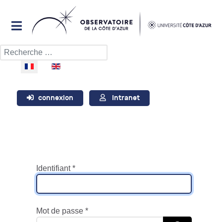
Rechercher
Sélectionnez votre langue
connexion
Intranet
Identifiant
*
Mot de passe
*