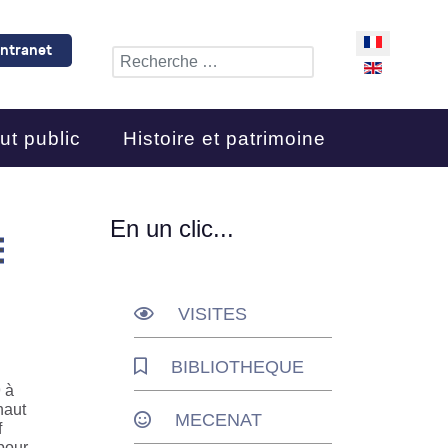
Sélectionnez 
Intranet
Rechercher
ut public
Histoire et patrimoine
En un clic...
E
VISITES
BIBLIOTHEQUE
 à
haut
MECENAT
f
pour