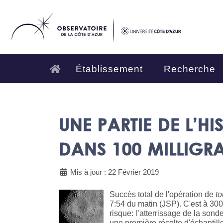
Établissement
Recherche
UNE PARTIE DE L’HI
DANS 100 MILLIGR
Mis à jour : 22 Février 2019
Succès total de l'opération de
t
7:54 du matin (JSP). C'est à 300
risque: l’atterrissage de la son
une première récolte d'échantill