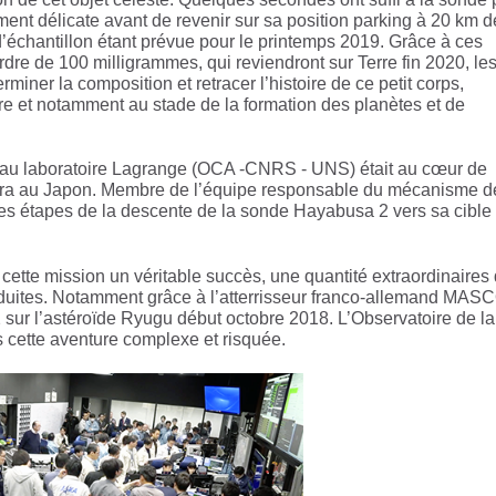
ment délicate avant de revenir sur sa position parking à 20 km d
 d’échantillon étant prévue pour le printemps 2019. Grâce à ces
ordre de 100 milligrammes, qui reviendront sur Terre fin 2020, le
iner la composition et retracer l’histoire de ce petit corps,
re et notamment au stade de la formation des planètes et de
 au laboratoire Lagrange (OCA -CNRS - UNS) était au cœur de
hara au Japon. Membre de l’équipe responsable du mécanisme d
ères étapes de la descente de la sonde Hayabusa 2 vers sa cible
 cette mission un véritable succès, une quantité extraordinaires
duites. Notamment grâce à l’atterrisseur franco-allemand MAS
ur l’astéroïde Ryugu début octobre 2018. L’Observatoire de la
 cette aventure complexe et risquée.