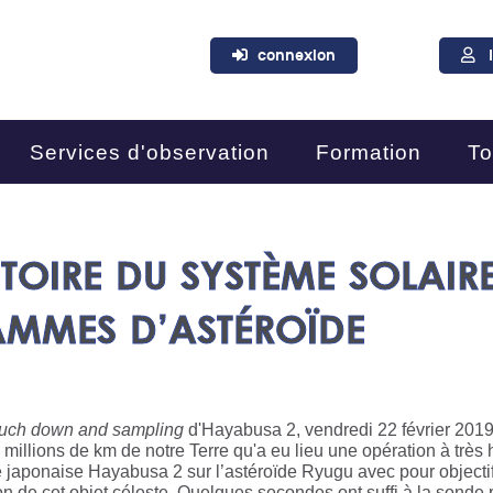
connexion
Services d'observation
Formation
To
STOIRE DU SYSTÈME SOLAIR
AMMES D’ASTÉROÏDE
ouch down and sampling
d'Hayabusa 2, vendredi 22 février 2019
 millions de km de notre Terre qu'a eu lieu une opération à très 
de japonaise Hayabusa 2 sur l’astéroïde Ryugu avec pour objecti
on de cet objet céleste. Quelques secondes ont suffi à la sonde 