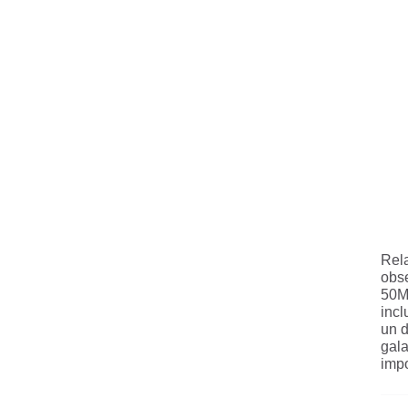
Rela
obse
50Mp
incl
un d
gala
impo