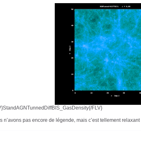
V}StandAGNTunnedDiffBIS_GasDensity{/FLV}
 n’avons pas encore de légende, mais c’est tellement relaxant à