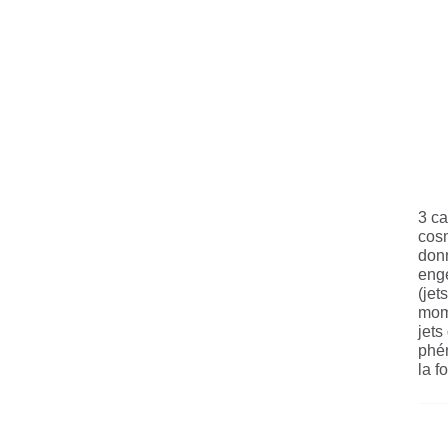
3 ca
cosm
donn
enge
(jet
mome
jets
phén
la f