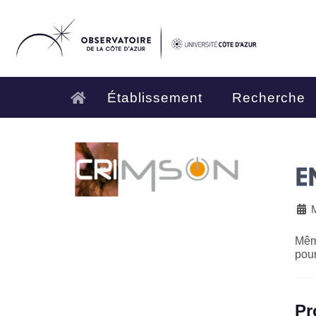
Établissement
Recherche
E
M
Même
pour
Pr