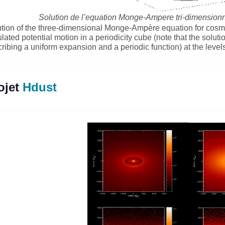
Solution de l’equation Monge-Ampere tri-dimension
tion of the three-dimensional Monge-Ampère equation for cosmol
lated potential motion in a periodicity cube (note that the soluti
ribing a uniform expansion and a periodic function) at the level
ojet
Hdust