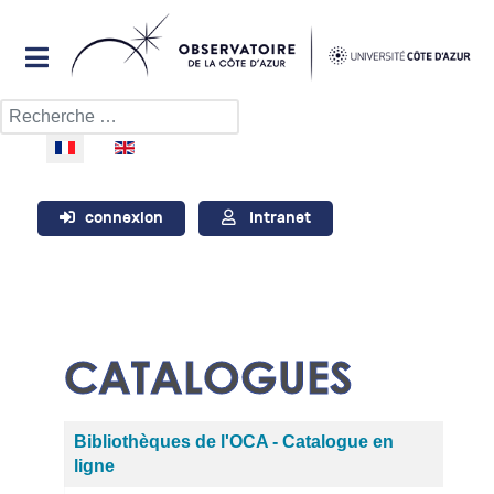
Rechercher
Sélectionnez votre langue
connexion
Intranet
CATALOGUES
Articles
Titre
Bibliothèques de l'OCA - Catalogue en
ligne