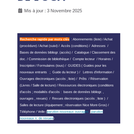
Mis à jour : 3 Novembre 2025
Recherche rapide par mots clés
:
Abonnements
(liste) /
Achat
(procédure)
/
Achat (suivi)
/
Accès (conditions)
/
Adresses
/
Bases de données bibliogr.
(accès) /
Catalogue
/
Classement des
doc.
/
Commission de bibliothèque
/
Compte lecteur
/
Horaires
/
Inscription
/
Formulaires (tous)
/ GUIDES (
Guides pour les
nouveaux entrants
;
Guide du lecteur
) /
Lettres d'information
/
Ouvrages électroniques
(accès ; liste) /
Prêts
/ Réservation
(
Livres
/
Salle de lecture
) / Ressources électroniques (
conditions
d'accès
; modalités d'accès :
bases de données bibliogr.
,
ouvrages
,
revues
) /
Revues électroniques
(
accès
;
liste
) /
Salles de lecture (
équipement
;
réservation Nice Mont-Gros
) /
Téléphone
/ Veille (
parution nouveaux ouvrag
es
;
parution
nouveaux n. de revues
)